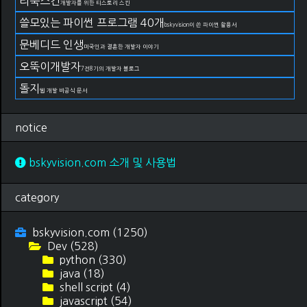
리눅스킨
개발자를 위한 티스토리 스킨
쓸모있는 파이썬 프로그램 40개
bskyvision이 쓴 파이썬 활용서
문베디드 인생
미국인과 결혼한 개발자 이야기
오뚝이개발자
7전8기의 개발자 블로그
돌지
웹 개발 비공식 문서
notice
bskyvision.com 소개 및 사용법
category
bskyvision.com
(1250)
Dev
(528)
python
(330)
java
(18)
shell script
(4)
javascript
(54)