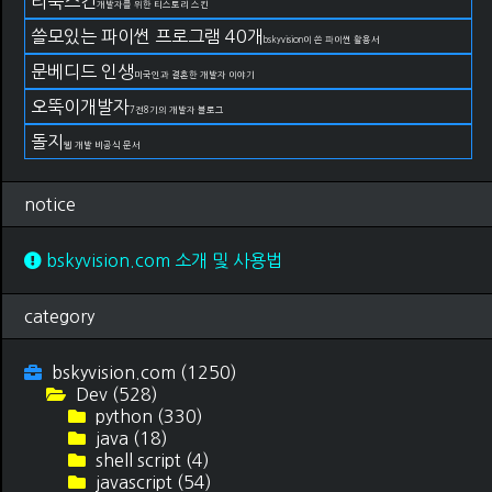
리눅스킨
개발자를 위한 티스토리 스킨
쓸모있는 파이썬 프로그램 40개
bskyvision이 쓴 파이썬 활용서
문베디드 인생
미국인과 결혼한 개발자 이야기
오뚝이개발자
7전8기의 개발자 블로그
돌지
웹 개발 비공식 문서
notice
bskyvision.com 소개 및 사용법
category
bskyvision.com
(1250)
Dev
(528)
python
(330)
java
(18)
shell script
(4)
javascript
(54)