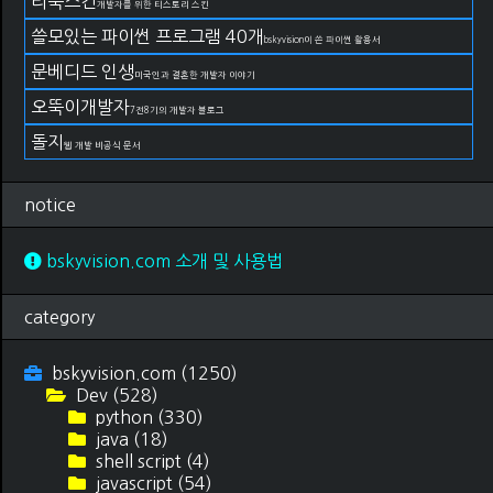
리눅스킨
개발자를 위한 티스토리 스킨
쓸모있는 파이썬 프로그램 40개
bskyvision이 쓴 파이썬 활용서
문베디드 인생
미국인과 결혼한 개발자 이야기
오뚝이개발자
7전8기의 개발자 블로그
돌지
웹 개발 비공식 문서
notice
bskyvision.com 소개 및 사용법
category
bskyvision.com
(1250)
Dev
(528)
python
(330)
java
(18)
shell script
(4)
javascript
(54)