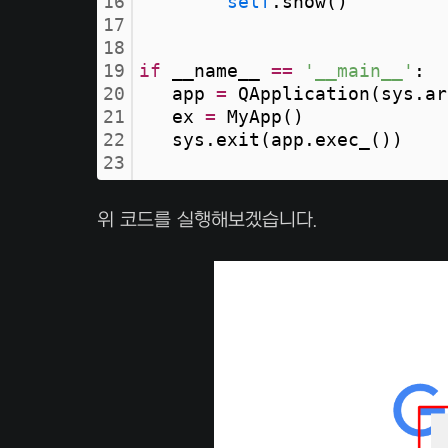
16
self
.show()
17
18
19
if
 __name__ 
=
=
'__main__'
:
20
   app 
=
 QApplication(sys.ar
21
   ex 
=
 MyApp()
22
   sys.exit(app.exec_())
23
위 코드를 실행해보겠습니다.