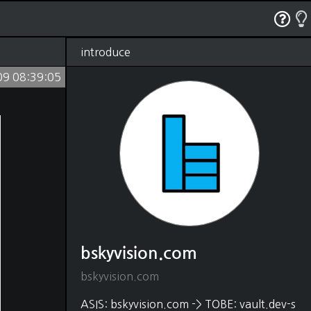
RSS
태그
관리
글쓰기
방명록
introduce
09 08:39:05
bskyvision.com
(1250)
Dev
(528)
python
(330)
java
(18)
shell script
(4)
javascript
(54)
HTML, CSS
(48)
matlab
(37)
C, C++
(22)
DB
(88)
SQL
(80)
MongoDB
(5)
bskyvision.com
Elasticsearch
(2)
Editor
(31)
bskyvision.com
vscode
(21)
intelliJ
(1)
ASIS: bskyvision.com -> TOBE: vault.dev-s
vim
(9)