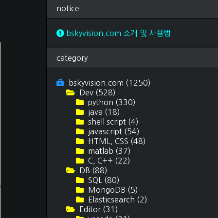
독후감
(69)
notice
여행 후기
(15)
티스토리 스킨
(3)
문서 작업
(12)
bskyvision.com 소개 및 사용법
category
bskyvision.com
(1250)
Dev
(528)
python
(330)
java
(18)
shell script
(4)
javascript
(54)
HTML, CSS
(48)
matlab
(37)
C, C++
(22)
DB
(88)
SQL
(80)
ndowHint)
MongoDB
(5)
Elasticsearch
(2)
Editor
(31)