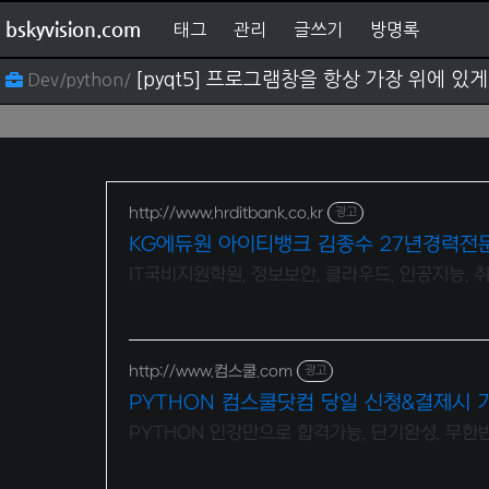
bskyvision.com
태그
관리
글쓰기
방명록
[pyqt5] 프로그램창을 항상 가장 위에 있
Dev/python/
http://www.hrditbank.co.kr
광고
KG에듀원 아이티뱅크 김종수 27년경력전
IT국비지원학원, 정보보안, 클라우드, 인공지능,
http://www.컴스쿨.com
광고
PYTHON 컴스쿨닷컴 당일 신청&결제시 
PYTHON 인강만으로 합격가능, 단기완성, 무한