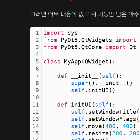
그러면 아무 내용이 없고 위 기능만 담은 아
1
import
 sys
2
from
 PyQt5.QtWidgets 
import
 
3
from
 PyQt5.QtCore 
import
 Qt
4
5
class
 MyApp(QWidget):
6
7
def
 __init__(
self
):
8
super
().__init__()
9
self
.initUI()
10
11
def
 initUI(
self
):
12
self
.setWindowTitle(
13
self
.setWindowFlags(
14
self
.move(
400
, 
400
)
15
self
.resize(
200
, 
200