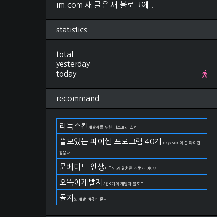
im.com 새 글은 새 블로그에..
Research
(280)
컴퓨터비전, 영상처리
(92)
ML, DL
(34)
면
statistics
선형대수학
(25)
확률, 통계
(28)
total
IT 지식
(27)
yesterday
야구
(22)
today
금융
(11)
논문 작성법
(19)
언어
(11)
고
recommand
DevOps
(66)
git
(27)
docker
(15)
리눅스킨
개발자를 위한 티스토리 스킨
kubernetes
(2)
쓸모있는 파이썬 프로그램 40개
AWS
(17)
bskyvision이 쓴 파이썬
구름IDE
(4)
활용서
OS
(82)
문베디드 인생
미국인과 결혼한 개발자 이야기
Linux
(38)
께
Windows
(23)
오뚝이개발자
7전8기의 개발자 블로그
MacOS
(21)
돌지
Life
(174)
웹 개발 비공식 문서
일상
(75)