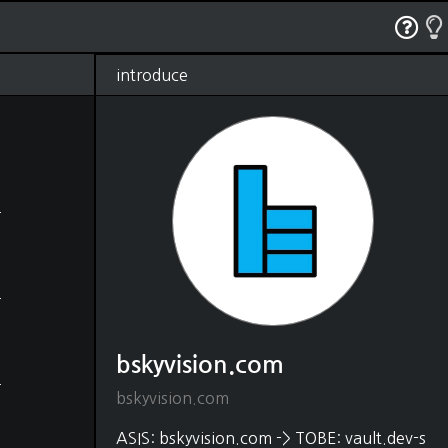
RSS
태그
관리
글쓰기
방명록
introduce
bskyvision.com
(1250)
Dev
(528)
python
(330)
java
(18)
shell script
(4)
javascript
(54)
HTML, CSS
(48)
matlab
(37)
C, C++
(22)
DB
(88)
SQL
(80)
MongoDB
(5)
bskyvision.com
Elasticsearch
(2)
Editor
(31)
bskyvision.com
vscode
(21)
intelliJ
(1)
ASIS: bskyvision.com -> TOBE: vault.dev-s
vim
(9)