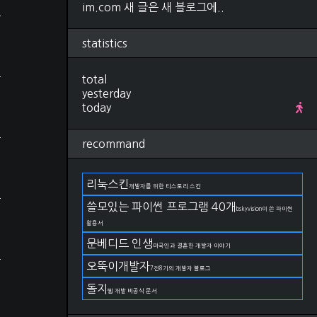
im.com 새 글은 새 블로그에..
Research
(280)
컴퓨터비전, 영상처리
(92)
ML, DL
(34)
statistics
선형대수학
(25)
확률, 통계
(28)
total
IT 지식
(27)
yesterday
야구
(22)
today
금융
(11)
논문 작성법
(19)
언어
(11)
recommand
DevOps
(66)
git
(27)
docker
(15)
리눅스킨
개발자를 위한 티스토리 스킨
kubernetes
(2)
쓸모있는 파이썬 프로그램 40개
AWS
(17)
bskyvision이 쓴 파이썬
구름IDE
(4)
활용서
OS
(82)
문베디드 인생
미국인과 결혼한 개발자 이야기
Linux
(38)
Windows
(23)
오뚝이개발자
7전8기의 개발자 블로그
MacOS
(21)
돌지
Life
(174)
웹 개발 비공식 문서
일상
(75)