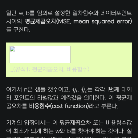
일단 w, b를 임의로 설정한 일차함수와 데이터포인트
사이의
평균제곱오차(MSE, mean squared error)
를 구한다.
...(공식1: 평균제곱오차, 비용함수)
y
^
i
y
i
^
여기서 n은 샘플 갯수이고,
y
,
y
는 각각 i번째 데이
i
i
터 포인트의 라벨값과 예측값을 의미한다. 이 평균제
곱오차를
비용함수(cost function)
라고 부른다.
기계의 입장에서는 이 평균제곱오차 또는 비용함수값
이 최소가 되게 하는 w와 b를 찾아야 하는 것이다. 실