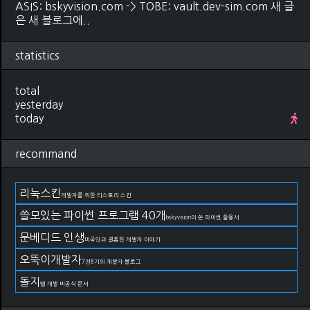
ASIS: bskyvision.com -> TOBE: vault.dev-sim.com 새 글
은 새 블로그에..
statistics
total
yesterday
today
recommand
리눅스킨
개발자를 위한 티스토리 스킨
쓸모있는 파이썬 프로그램 40개
bskyvision이 쓴 파이썬 활용서
문베디드 인생
미국인과 결혼한 개발자 이야기
오뚝이개발자
7전8기의 개발자 블로그
돌지
웹 개발 비공식 문서