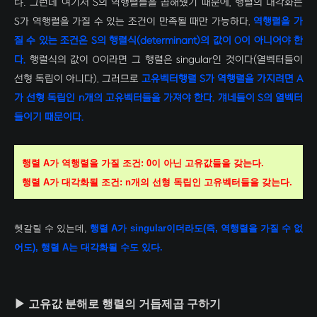
다.
그런데 여기서 S의 역행렬들을 곱해줬기 때문에, 행렬의 대각화는
S가 역행렬을 가질 수 있는 조건이 만족될 때만 가능하다.
역행렬을 가
질 수 있는 조건은 S의 행렬식(determinant)의 값이 0이 아니어야 한
다.
행렬식의 값이 0이라면 그 행렬은 singular
인 것이다(열벡터들이
선형 독립이 아니다). 그러므로
고유벡터행렬 S가
역행렬을 가지려면 A
가 선형 독립인 n개의 고유벡터들을 가져야 한다. 걔네들이 S의 열벡터
들이기 때문이다.
행렬 A가 역행렬을 가질 조건: 0이 아닌 고유값들을 갖는다.
행렬 A가 대각화될 조건: n개의 선형 독립인 고유벡터들을 갖는다.
헷갈릴 수 있는데,
행렬 A가 singular이더라도(즉, 역행렬을 가질 수 없
어도
), 행렬 A는 대각화될 수도 있다.
▶ 고유값 분해로 행렬의 거듭제곱 구하기