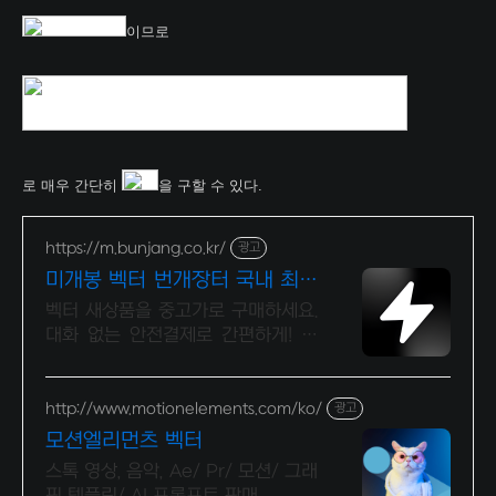
이므로
로 매우 간단히
을 구할 수 있다.
https://m.bunjang.co.kr/
광고
미개봉 벡터 번개장터 국내 최대
브랜드 중고거래
벡터 새상품을 중고가로 구매하세요.
대화 없는 안전결제로 간편하게! 전
국 각지에서 올라오는 전국구 최다
상품 매일 10만 개 이상의 신규 상품
업로드
http://www.motionelements.com/ko/
광고
모션엘리먼츠 벡터
스톡 영상, 음악, Ae/ Pr/ 모션/ 그래