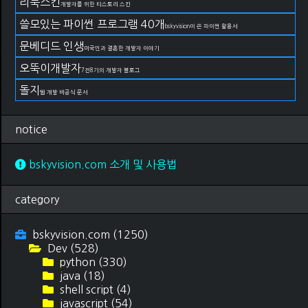
리눅스킨
개발자를 위한 티스토리 스킨
쓸모있는 파이썬 프로그램 40개
bskyvision이 쓴 파이썬 활용서
문베디드 인생
미국인과 결혼한 개발자 이야기
오뚝이개발자
7전8기의 개발자 블로그
돌지
웹 개발 비공식 문서
notice
bskyvision.com 소개 및 사용법
category
bskyvision.com
(1250)
Dev
(528)
python
(330)
java
(18)
shell script
(4)
javascript
(54)