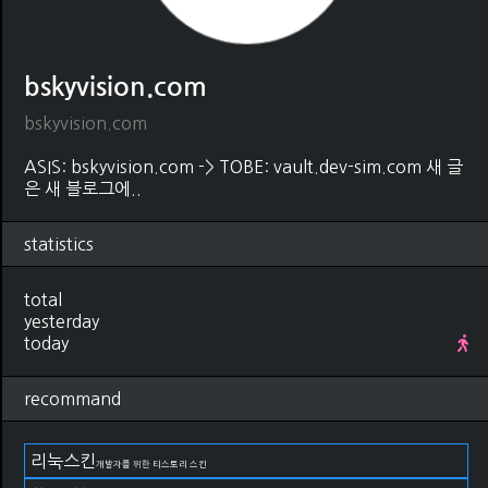
bskyvision.com
bskyvision.com
ASIS: bskyvision.com -> TOBE: vault.dev-sim.com 새 글
은 새 블로그에..
statistics
total
yesterday
today
recommand
리눅스킨
개발자를 위한 티스토리 스킨