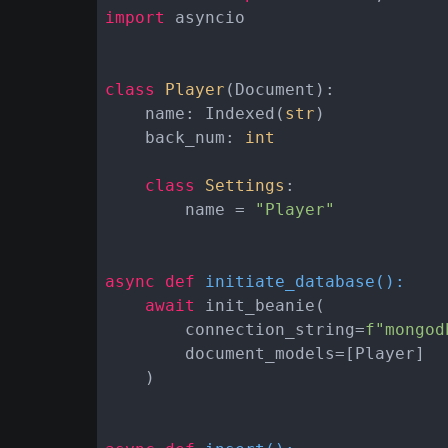
import
 asyncio

class
Player
(
Document
):
    name: Indexed(
str
)

    back_num: 
int
class
Settings
:
        name = 
"Player"
async
def
initiate_database
():
await
 init_beanie(

        connection_string=
f"mongod
        document_models=[Player]

    )
