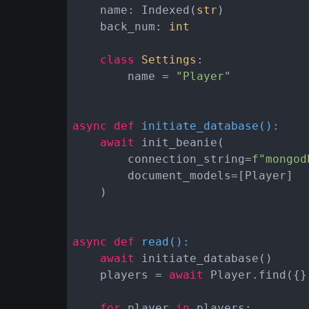
    name: Indexed(
str
)

    back_num: 
int
class
Settings
:
        name = 
"Player"
async
def
initiate_database
():
await
 init_beanie(

        connection_string=
f"mongod
        document_models=[Player]

    )

async
def
read
():
await
 initiate_database()

    players = 
await
 Player.find({}
for
 player 
in
 players:
