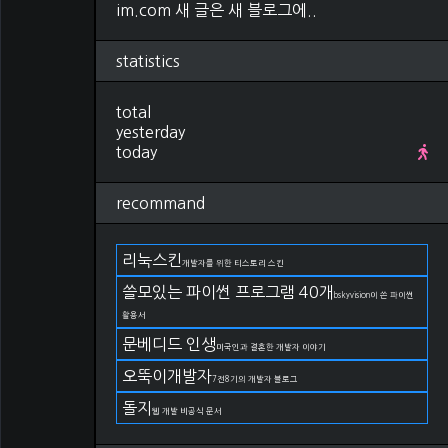
im.com 새 글은 새 블로그에..
Research
(280)
컴퓨터비전, 영상처리
(92)
ML, DL
(34)
statistics
선형대수학
(25)
확률, 통계
(28)
total
IT 지식
(27)
yesterday
야구
(22)
today
금융
(11)
논문 작성법
(19)
언어
(11)
recommand
DevOps
(66)
git
(27)
docker
(15)
리눅스킨
개발자를 위한 티스토리 스킨
kubernetes
(2)
쓸모있는 파이썬 프로그램 40개
AWS
(17)
bskyvision이 쓴 파이썬
구름IDE
(4)
활용서
rce=admin"
,

OS
(82)
문베디드 인생
미국인과 결혼한 개발자 이야기
Linux
(38)
Windows
(23)
오뚝이개발자
7전8기의 개발자 블로그
MacOS
(21)
돌지
Life
(174)
웹 개발 비공식 문서
일상
(75)