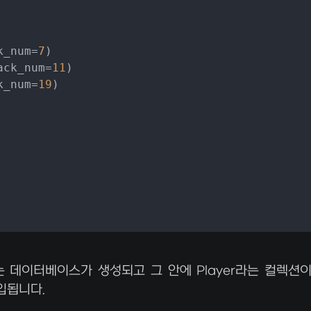
k_num=
7
)

ack_num=
11
)

k_num=
19
)

라는 데이터베이스가 생성되고 그 안에 Player라는 컬렉션
삽입됩니다.