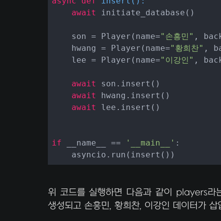
async
def
insert
():
await
 initiate_database()

    son = Player(name=
"손흥민"
, bac
    hwang = Player(name=
"황희찬"
, b
    lee = Player(name=
"이강인"
, bac
await
 son.insert()

await
 hwang.insert()

await
 lee.insert()

if
 __name__ == 
'__main__'
:

    asyncio.run(insert())
위 코드를 실행하면 다음과 같이 players
생성되고 손흥민, 황희찬, 이강인 데이터가 