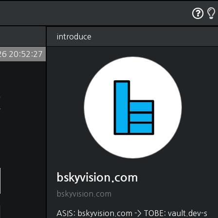
RSS
태그
관리
글쓰기
방명록
introduce
26 20:52:27
bskyvision.com
(1250)
Dev
(528)
python
(330)
java
(18)
은
shell script
(4)
javascript
(54)
다
HTML, CSS
(48)
니
matlab
(37)
C, C++
(22)
DB
(88)
SQL
(80)
MongoDB
(5)
bskyvision.com
Elasticsearch
(2)
Editor
(31)
bskyvision.com
vscode
(21)
intelliJ
(1)
ASIS: bskyvision.com -> TOBE: vault.dev-s
vim
(9)