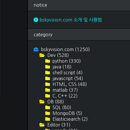
독후감
(69)
notice
여행 후기
(15)
티스토리 스킨
(3)
문서 작업
(12)
bskyvision.com 소개 및 사용법
category
bskyvision.com
(1250)
Dev
(528)
python
(330)
java
(18)
shell script
(4)
javascript
(54)
HTML, CSS
(48)
matlab
(37)
C, C++
(22)
DB
(88)
SQL
(80)
이
MongoDB
(5)
Elasticsearch
(2)
Editor
(31)