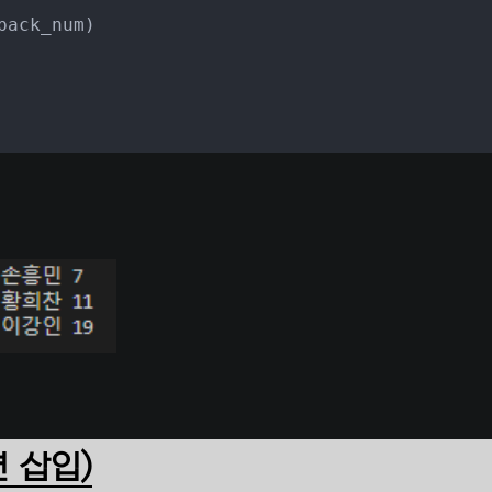
ack_num)

면 삽입)