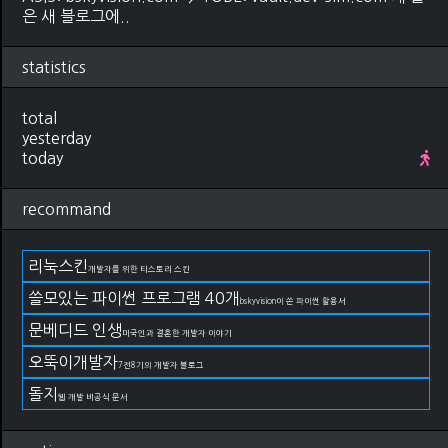
은 새 블로그에..
statistics
total
yesterday
today
recommand
리눅스킨
개발자를 위한 티스토리 스킨
쓸모있는 파이썬 프로그램 40개
bskyvision이 쓴 파이썬 활용서
문베디드 인생
미국인과 결혼한 개발자 이야기
오뚝이개발자
7전8기의 개발자 블로그
돌지
웹 개발 비공식 문서