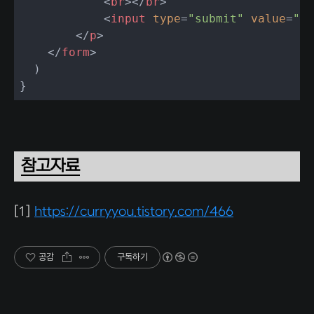
<
br
>
</
br
>
<
input
type
=
"submit"
value
=
"제
</
p
>
</
form
>
  )

}
참고자료
[1]
https://curryyou.tistory.com/466
공감
구독하기