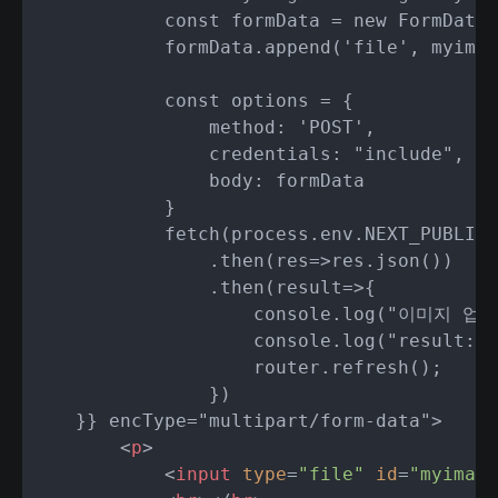
            const formData = new FormData(
            formData.append('file', myimag
            const options = {

                method: 'POST',

                credentials: "include",

                body: formData

            }

            fetch(process.env.NEXT_PUBLIC_
                .then(res=>res.json())

                .then(result=>{

                    console.log("이미지 업
                    console.log("result: "
                    router.refresh();

                })

    }} encType="multipart/form-data">

<
p
>
<
input
type
=
"file"
id
=
"myimage