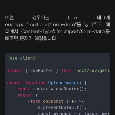
이런 경우에는 form 태그에
encType="multipart/form-data"를 넣어주고, 헤
더에서 'Content-Type': 'multipart/form-data'를
빼주면 문제가 해결됩니다.
"use client"
import
 { useRouter } 
from
'next/navigation
export
function
UploadImage
(
) 
{

const
 router = useRouter();

return
 (

<
form
onSubmit
=
{(e)
=>
{

            e.preventDefault();

            const myimage = e.target.myima