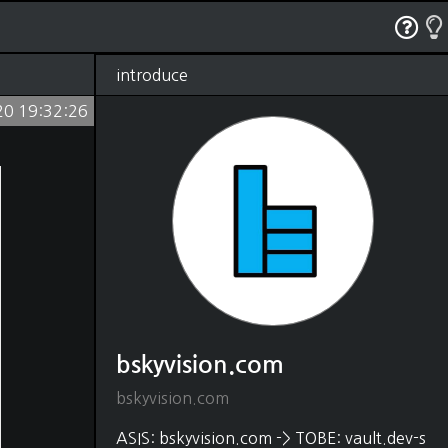
RSS
태그
관리
글쓰기
방명록
introduce
20 19:32:26
bskyvision.com
(1250)
Dev
(528)
python
(330)
java
(18)
shell script
(4)
javascript
(54)
HTML, CSS
(48)
matlab
(37)
C, C++
(22)
DB
(88)
SQL
(80)
MongoDB
(5)
bskyvision.com
Elasticsearch
(2)
Editor
(31)
bskyvision.com
vscode
(21)
intelliJ
(1)
ASIS: bskyvision.com -> TOBE: vault.dev-s
vim
(9)