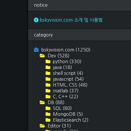
독후감
(69)
notice
여행 후기
(15)
티스토리 스킨
(3)
문서 작업
(12)
bskyvision.com 소개 및 사용법
category
bskyvision.com
(1250)
Dev
(528)
python
(330)
java
(18)
shell script
(4)
javascript
(54)
HTML, CSS
(48)
matlab
(37)
C, C++
(22)
DB
(88)
SQL
(80)
MongoDB
(5)
Elasticsearch
(2)
Editor
(31)