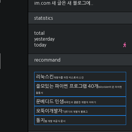
im.com 새 글은 새 블로그에..
Research
(280)
컴퓨터비전, 영상처리
(92)
ML, DL
(34)
statistics
선형대수학
(25)
확률, 통계
(28)
total
IT 지식
(27)
yesterday
야구
(22)
today
금융
(11)
논문 작성법
(19)
언어
(11)
recommand
DevOps
(66)
git
(27)
docker
(15)
리눅스킨
개발자를 위한 티스토리 스킨
kubernetes
(2)
쓸모있는 파이썬 프로그램 40개
AWS
(17)
bskyvision이 쓴 파이썬
구름IDE
(4)
활용서
OS
(82)
문베디드 인생
미국인과 결혼한 개발자 이야기
Linux
(38)
Windows
(23)
오뚝이개발자
7전8기의 개발자 블로그
MacOS
(21)
돌지
Life
(174)
웹 개발 비공식 문서
일상
(75)