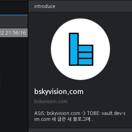
introduce
RSS
태그
관리
글쓰기
방명록
22 21:56:16
bskyvision.com
(1250)
Dev
(528)
python
(330)
java
(18)
shell script
(4)
javascript
(54)
HTML, CSS
(48)
matlab
(37)
C, C++
(22)
DB
(88)
bskyvision.com
SQL
(80)
MongoDB
(5)
bskyvision.com
커
Elasticsearch
(2)
는
Editor
(31)
ASIS: bskyvision.com -> TOBE: vault.dev-s
vscode
(21)
im.com 새 글은 새 블로그에..
intelliJ
(1)
vim
(9)