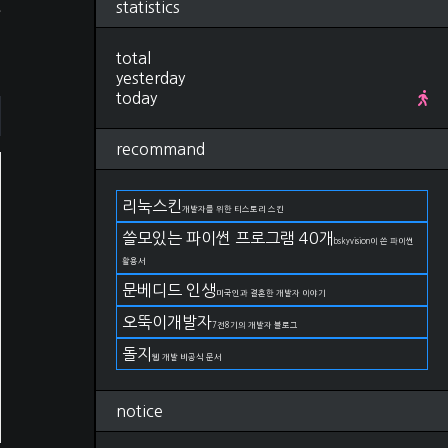
statistics
을
Research
(280)
컴퓨터비전, 영상처리
(92)
ML, DL
(34)
total
선형대수학
(25)
yesterday
확률, 통계
(28)
today
IT 지식
(27)
야구
(22)
recommand
금융
(11)
논문 작성법
(19)
언어
(11)
리눅스킨
개발자를 위한 티스토리 스킨
DevOps
(66)
git
(27)
쓸모있는 파이썬 프로그램 40개
bskyvision이 쓴 파이썬
docker
(15)
활용서
kubernetes
(2)
문베디드 인생
AWS
(17)
미국인과 결혼한 개발자 이야기
구름IDE
(4)
오뚝이개발자
7전8기의 개발자 블로그
OS
(82)
Linux
(38)
돌지
웹 개발 비공식 문서
Windows
(23)
MacOS
(21)
notice
Life
(174)
일상
(75)