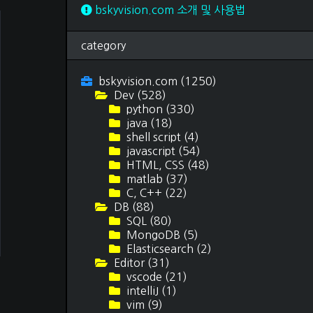
독후감
(69)
bskyvision.com 소개 및 사용법
여행 후기
(15)
티스토리 스킨
(3)
category
문서 작업
(12)
bskyvision.com
(1250)
Dev
(528)
python
(330)
java
(18)
shell script
(4)
javascript
(54)
HTML, CSS
(48)
matlab
(37)
C, C++
(22)
DB
(88)
SQL
(80)
MongoDB
(5)
Elasticsearch
(2)
Editor
(31)
vscode
(21)
intelliJ
(1)
vim
(9)