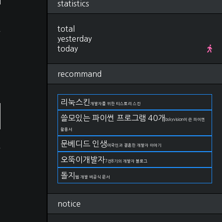
statistics
Research
(280)
컴퓨터비전, 영상처리
(92)
ML, DL
(34)
total
우
선형대수학
(25)
yesterday
확률, 통계
(28)
today
IT 지식
(27)
야구
(22)
recommand
금융
(11)
논문 작성법
(19)
언어
(11)
리눅스킨
개발자를 위한 티스토리 스킨
DevOps
(66)
git
(27)
쓸모있는 파이썬 프로그램 40개
bskyvision이 쓴 파이썬
docker
(15)
활용서
kubernetes
(2)
문베디드 인생
AWS
(17)
수
미국인과 결혼한 개발자 이야기
구름IDE
(4)
오뚝이개발자
때
7전8기의 개발자 블로그
OS
(82)
Linux
(38)
돌지
웹 개발 비공식 문서
Windows
(23)
MacOS
(21)
notice
Life
(174)
일상
(75)