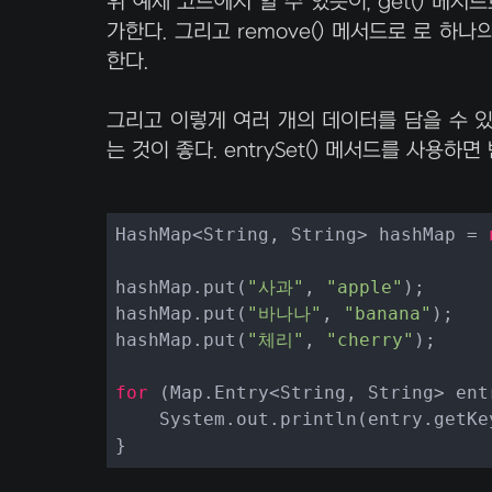
위 예제 코드에서 알 수 있듯이, get() 메서드
가한다. 그리고 remove() 메서드로 로 하나
한다.
그리고 이렇게 여러 개의 데이터를 담을 수 
는 것이 좋다. entrySet() 메서드를 사용
HashMap<String, String> hashMap = 
hashMap.put(
"사과"
, 
"apple"
);

hashMap.put(
"바나나"
, 
"banana"
);

hashMap.put(
"체리"
, 
"cherry"
);

for
 (Map.Entry<String, String> ent
    System.out.println(entry.getKe
}