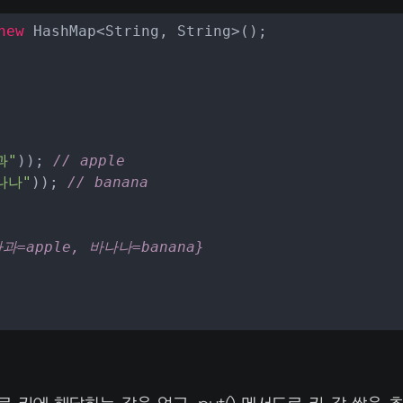
new
 HashMap<String, String>();

과"
)); 
// apple
나나"
)); 
// banana
사과=apple, 바나나=banana}