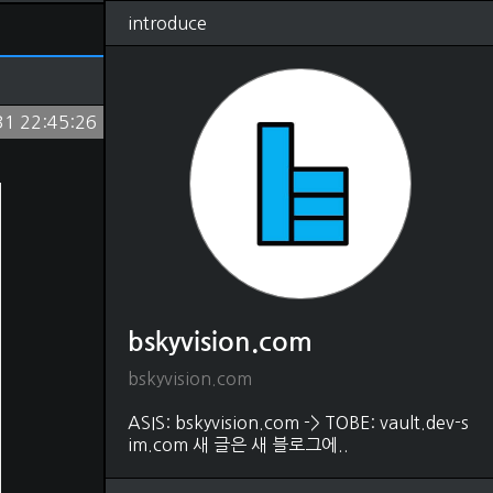
introduce
RSS
태그
관리
글쓰기
방명록
31 22:45:26
bskyvision.com
(1250)
Dev
(528)
python
(330)
java
(18)
shell script
(4)
javascript
(54)
HTML, CSS
(48)
matlab
(37)
C, C++
(22)
DB
(88)
bskyvision.com
SQL
(80)
MongoDB
(5)
bskyvision.com
Elasticsearch
(2)
Editor
(31)
ASIS: bskyvision.com -> TOBE: vault.dev-s
vscode
(21)
im.com 새 글은 새 블로그에..
intelliJ
(1)
vim
(9)