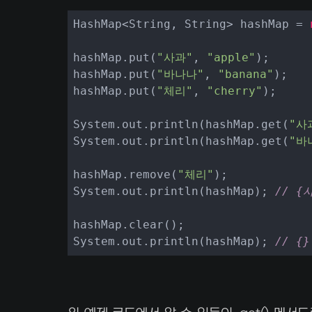
HashMap<String, String> hashMap = 
hashMap.put(
"사과"
, 
"apple"
);

hashMap.put(
"바나나"
, 
"banana"
);

hashMap.put(
"체리"
, 
"cherry"
);

System.out.println(hashMap.get(
"사
System.out.println(hashMap.get(
"바
hashMap.remove(
"체리"
);

System.out.println(hashMap); 
// {
hashMap.clear();

System.out.println(hashMap); 
// {}