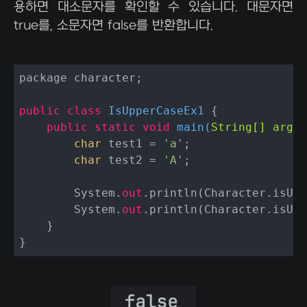
용하면 대소문자를 확인할 수 있습니다. 대문자면
true를, 소문자면 false를 반환합니다.
package character;

public
class
IsUpperCaseEx1
 {

public
static
void
main
(
String[] args
)
char
 test1 = 
'a'
;

char
 test2 = 
'A'
;

        System.
out
.println(Character.isUpp
        System.
out
.println(Character.isUpp
    }
