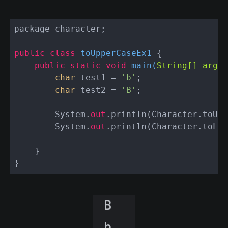
package character;

public
class
toUpperCaseEx1
 {

public
static
void
main
(
String[] args
)
char
 test1 = 
'b'
;

char
 test2 = 
'B'
;

        System.
out
.println(Character.toUpp
        System.
out
.println(Character.toLow
    }
