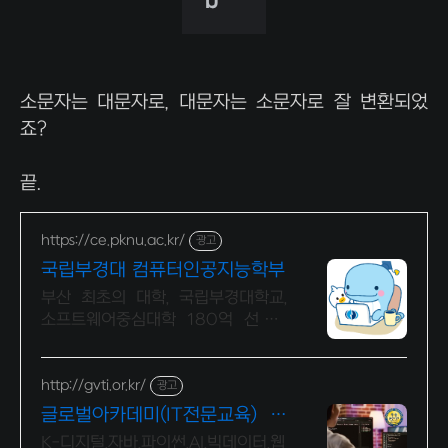
소문자는 대문자로, 대문자는 소문자로 잘 변환되었
죠?
끝.
https://ce.pknu.ac.kr/
광고
국립부경대 컴퓨터인공지능학부
부산 최초의 대학, 국립부경대학교,
소프트웨어중심대학 180억 선정 :
과학기술정보통신부 소프트웨어중심
대학 선정 (187억원 지원)
http://gvti.or.kr/
광고
글로벌아카데미(IT전문교육) 고
용노동부지정 우수훈련기관
K-디지털,자바,파이썬,AI,빅데이터,웹