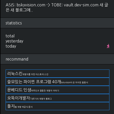
ASIS: bskyvision.com -> TOBE: vault.dev-sim.com 새 글
은 새 블로그에..
statistics
total
yesterday
today
recommand
리눅스킨
개발자를 위한 티스토리 스킨
쓸모있는 파이썬 프로그램 40개
bskyvision이 쓴 파이썬 활용서
문베디드 인생
미국인과 결혼한 개발자 이야기
오뚝이개발자
7전8기의 개발자 블로그
돌지
웹 개발 비공식 문서