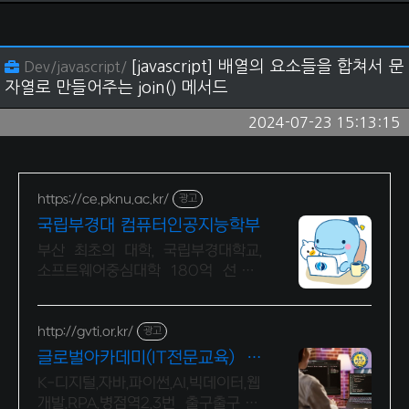
[javascript] 배열의 요소들을 합쳐서 문
Dev/javascript/
자열로 만들어주는 join() 메서드
2024-07-23 15:13:15
https://ce.pknu.ac.kr/
광고
국립부경대 컴퓨터인공지능학부
부산 최초의 대학, 국립부경대학교,
소프트웨어중심대학 180억 선정 :
과학기술정보통신부 소프트웨어중심
대학 선정 (187억원 지원)
http://gvti.or.kr/
광고
글로벌아카데미(IT전문교육) 고
용노동부지정 우수훈련기관
K-디지털,자바,파이썬,AI,빅데이터,웹
개발,RPA,병점역2,3번 출구출구 IT