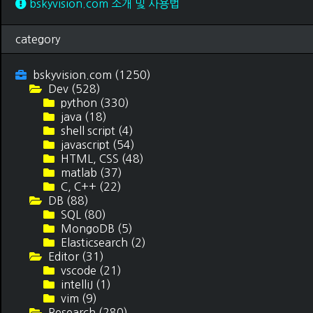
bskyvision.com 소개 및 사용법
category
bskyvision.com
(1250)
Dev
(528)
python
(330)
java
(18)
shell script
(4)
javascript
(54)
HTML, CSS
(48)
matlab
(37)
C, C++
(22)
DB
(88)
SQL
(80)
MongoDB
(5)
Elasticsearch
(2)
Editor
(31)
vscode
(21)
intelliJ
(1)
vim
(9)
Research
(280)