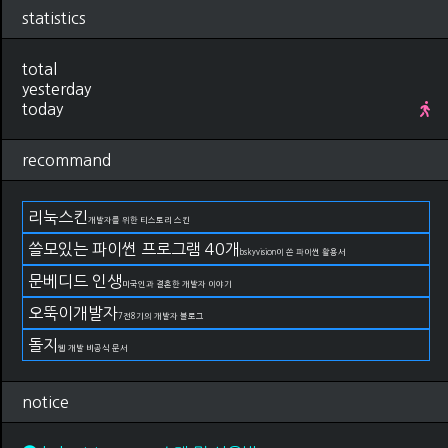
statistics
total
yesterday
today
recommand
리눅스킨
개발자를 위한 티스토리 스킨
쓸모있는 파이썬 프로그램 40개
bskyvision이 쓴 파이썬 활용서
문베디드 인생
미국인과 결혼한 개발자 이야기
오뚝이개발자
7전8기의 개발자 블로그
돌지
웹 개발 비공식 문서
notice