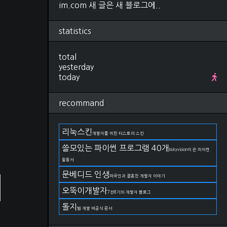
im.com 새 글은 새 블로그에..
Research
(280)
컴퓨터비전, 영상처리
(92)
ML, DL
(34)
statistics
선형대수학
(25)
확률, 통계
(28)
total
IT 지식
(27)
yesterday
야구
(22)
today
금융
(11)
논문 작성법
(19)
언어
(11)
recommand
DevOps
(66)
git
(27)
docker
(15)
리눅스킨
개발자를 위한 티스토리 스킨
kubernetes
(2)
쓸모있는 파이썬 프로그램 40개
AWS
(17)
bskyvision이 쓴 파이썬
구름IDE
(4)
활용서
OS
(82)
문베디드 인생
미국인과 결혼한 개발자 이야기
Linux
(38)
Windows
(23)
오뚝이개발자
7전8기의 개발자 블로그
MacOS
(21)
돌지
Life
(174)
웹 개발 비공식 문서
일상
(75)