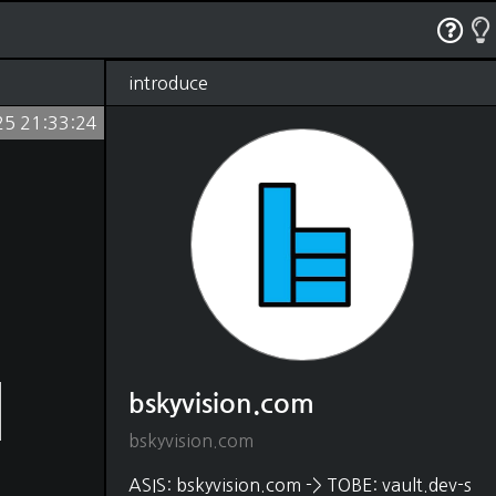
RSS
태그
관리
글쓰기
방명록
introduce
25 21:33:24
bskyvision.com
(1250)
Dev
(528)
python
(330)
java
(18)
질
shell script
(4)
javascript
(54)
HTML, CSS
(48)
matlab
(37)
C, C++
(22)
DB
(88)
SQL
(80)
MongoDB
(5)
bskyvision.com
Elasticsearch
(2)
Editor
(31)
bskyvision.com
vscode
(21)
intelliJ
(1)
ASIS: bskyvision.com -> TOBE: vault.dev-s
vim
(9)