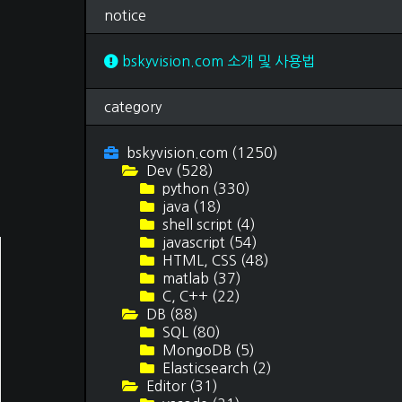
독후감
(69)
notice
여행 후기
(15)
티스토리 스킨
(3)
문서 작업
(12)
bskyvision.com 소개 및 사용법
category
bskyvision.com
(1250)
Dev
(528)
python
(330)
java
(18)
shell script
(4)
javascript
(54)
HTML, CSS
(48)
matlab
(37)
C, C++
(22)
DB
(88)
SQL
(80)
MongoDB
(5)
Elasticsearch
(2)
Editor
(31)