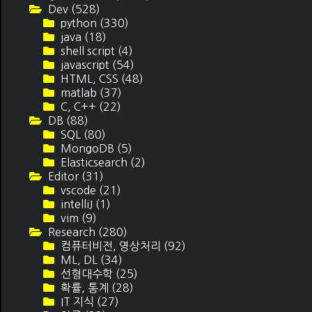
Dev
(528)
python
(330)
java
(18)
shell script
(4)
javascript
(54)
HTML, CSS
(48)
matlab
(37)
C, C++
(22)
DB
(88)
SQL
(80)
MongoDB
(5)
Elasticsearch
(2)
Editor
(31)
vscode
(21)
intelliJ
(1)
vim
(9)
Research
(280)
컴퓨터비전, 영상처리
(92)
ML, DL
(34)
선형대수학
(25)
확률, 통계
(28)
IT 지식
(27)