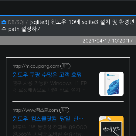
[sqlite3] 윈도우 10에 sqlite3 설치 및 환경변
DB/SQL/
수 path 설정하기
2021-04-17 10:20:17
http://m.coupang.com
광고
윈도우 쿠팡 수많은 고객 호평
영구 사용 가능한 Windows 11 FP
P. 로켓배송으로 내일 바로 설치 시
작! 10분 내 빠른 설치 가능! 새 PC
교체 시 재설치까지 문제 없어요.
http://www.컴스쿨.com
광고
윈도우 컴스쿨닷컴 당일 신청&
결제시 기프티콘!
윈도우 1년 동영상 전과목 89,000
원,365일 피씨와 모바일 수강가능.