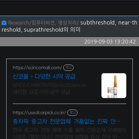
subthreshold, near-th
Research/컴퓨터비전, 영상처리/
reshold, suprathreshold의 의미
2019-09-03 13:20:42
https://scincomall.com/
광고
신코몰 - 다양한 시약 공급
SPEX/CHIRON/NSI/IsoSciences
대리점. 표준시약/균주 공급
https://usedcarpick.co.kr/
광고
중차픽 중고차 전문업체 거품없는 진짜 안심거
래
전국 중고차 판매 매매 수출 폐차 전문업체 구매방식
서포트 (할부/리스) 전문업체 실매물 중심 전국 비대면