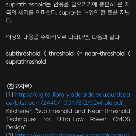
suprathreshold는 반응을 일으키기에 충분히 큰 자
극의 세기를 의미한다. supra-는 "~위의"란 뜻을 지닌
다.
이상의 내용을 수학적으로 나타내면, 다음과 같다.
subthreshold < threshold <= near-threshold <
suprathreshold
<참고자료>
[1]
https://digital.library.adelaide.edu.au/dspa
ce/bitstream/2440/100193/2/02whole.pdf
,
Kitchener, "Subthreshold and Near-Threshold
Techniques for Ultra-Low Power CMOS
Design"
[2]
https://www.physiologyweb.com/glossary/s