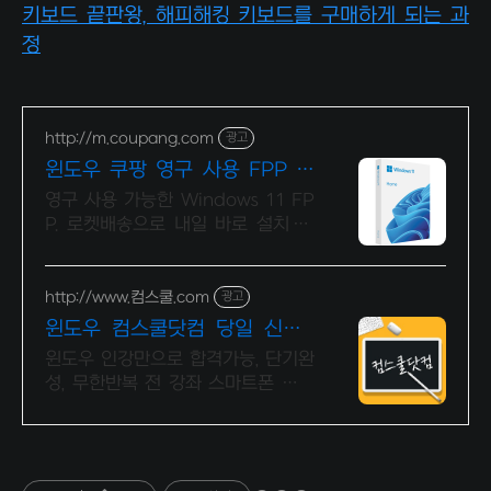
키보드 끝판왕, 해피해킹 키보드를 구매하게 되는 과
정
http://m.coupang.com
광고
윈도우 쿠팡 영구 사용 FPP 버
전
영구 사용 가능한 Windows 11 FP
P. 로켓배송으로 내일 바로 설치 시
작! 10분 내 빠른 설치 가능! 새 PC
교체 시 재설치까지 문제 없어요.
http://www.컴스쿨.com
광고
윈도우 컴스쿨닷컴 당일 신청&
결제시 기프티콘!
윈도우 인강만으로 합격가능, 단기완
성, 무한반복 전 강좌 스마트폰 학습
가능