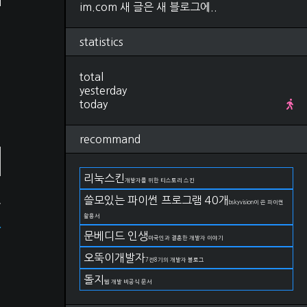
im.com 새 글은 새 블로그에..
Research
(280)
컴퓨터비전, 영상처리
(92)
ML, DL
(34)
시
statistics
선형대수학
(25)
l
확률, 통계
(28)
total
에
IT 지식
(27)
yesterday
야구
(22)
today
금융
(11)
논문 작성법
(19)
언어
(11)
recommand
DevOps
(66)
git
(27)
docker
(15)
리눅스킨
개발자를 위한 티스토리 스킨
kubernetes
(2)
쓸모있는 파이썬 프로그램 40개
AWS
(17)
한
bskyvision이 쓴 파이썬
구름IDE
(4)
활용서
로
OS
(82)
문베디드 인생
미국인과 결혼한 개발자 이야기
Linux
(38)
Windows
(23)
오뚝이개발자
7전8기의 개발자 블로그
MacOS
(21)
돌지
Life
(174)
웹 개발 비공식 문서
일상
(75)