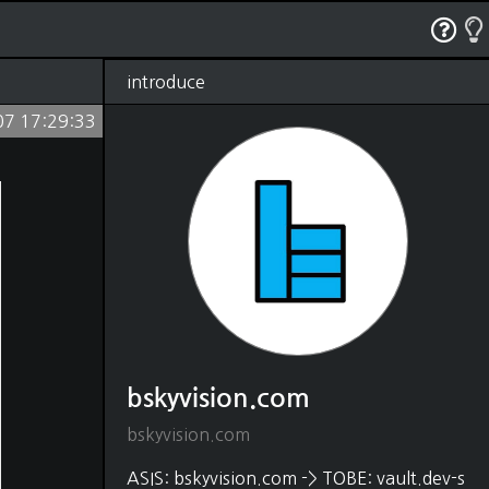
RSS
태그
관리
글쓰기
방명록
introduce
07 17:29:33
bskyvision.com
(1250)
Dev
(528)
python
(330)
java
(18)
shell script
(4)
javascript
(54)
HTML, CSS
(48)
matlab
(37)
C, C++
(22)
DB
(88)
SQL
(80)
MongoDB
(5)
bskyvision.com
Elasticsearch
(2)
Editor
(31)
bskyvision.com
vscode
(21)
intelliJ
(1)
ASIS: bskyvision.com -> TOBE: vault.dev-s
vim
(9)