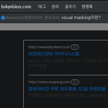
bskyvision.com
태그
관리
글쓰기
방명록
visual masking이란?
Research/컴퓨터비전, 영상처리/
http://www.idsystem.co.kr
광고
비전머신장비 아이디시스템
opencv 머신, 딥러닝, 머신러닝 인공지능 Ai 머
B 699만원
http://www.coupang.com
광고
컴퓨터비전 쿠팡 와우회원 30일 무료반품
안정적인 컴퓨터비전, 쿠팡에서 믿고 사용하세요!