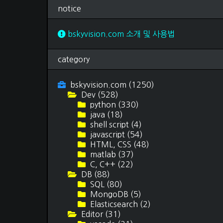
독후감
(69)
notice
여행 후기
(15)
티스토리 스킨
(3)
문서 작업
(12)
bskyvision.com 소개 및 사용법
category
bskyvision.com
(1250)
Dev
(528)
python
(330)
java
(18)
shell script
(4)
javascript
(54)
HTML, CSS
(48)
matlab
(37)
C, C++
(22)
DB
(88)
SQL
(80)
MongoDB
(5)
Elasticsearch
(2)
Editor
(31)