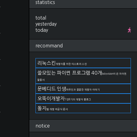
statistics
Research
(280)
컴퓨터비전, 영상처리
(92)
ML, DL
(34)
total
선형대수학
(25)
yesterday
확률, 통계
(28)
today
IT 지식
(27)
야구
(22)
recommand
금융
(11)
논문 작성법
(19)
언어
(11)
리눅스킨
개발자를 위한 티스토리 스킨
DevOps
(66)
git
(27)
쓸모있는 파이썬 프로그램 40개
bskyvision이 쓴 파이썬
docker
(15)
활용서
kubernetes
(2)
문베디드 인생
AWS
(17)
미국인과 결혼한 개발자 이야기
구름IDE
(4)
오뚝이개발자
7전8기의 개발자 블로그
OS
(82)
Linux
(38)
돌지
웹 개발 비공식 문서
Windows
(23)
MacOS
(21)
notice
Life
(174)
일상
(75)