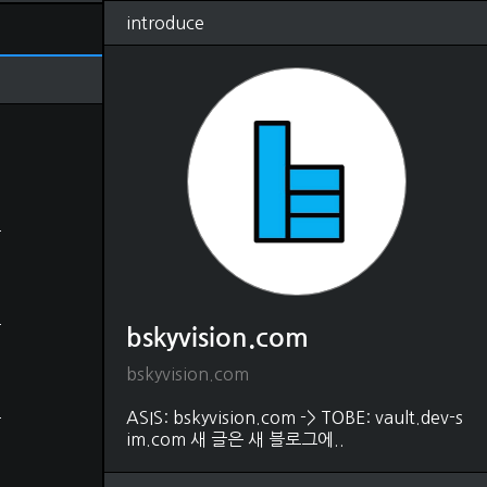
introduce
RSS
태그
관리
글쓰기
방명록
bskyvision.com
(1250)
Dev
(528)
python
(330)
java
(18)
shell script
(4)
javascript
(54)
HTML, CSS
(48)
matlab
(37)
C, C++
(22)
DB
(88)
bskyvision.com
SQL
(80)
MongoDB
(5)
bskyvision.com
Elasticsearch
(2)
Editor
(31)
ASIS: bskyvision.com -> TOBE: vault.dev-s
vscode
(21)
im.com 새 글은 새 블로그에..
intelliJ
(1)
vim
(9)