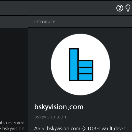
RSS
태그
관리
글쓰기
방명록
introduce
bskyvision.com
(1250)
Dev
(528)
python
(330)
java
(18)
shell script
(4)
javascript
(54)
HTML, CSS
(48)
matlab
(37)
C, C++
(22)
DB
(88)
SQL
(80)
MongoDB
(5)
bskyvision.com
Elasticsearch
(2)
Editor
(31)
bskyvision.com
vscode
(21)
ghts reserved.
intelliJ
(1)
y
bskyvision.
ASIS: bskyvision.com -> TOBE: vault.dev-s
vim
(9)