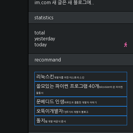
im.com 새 글은 새 블로그에..
Research
(280)
컴퓨터비전, 영상처리
(92)
ML, DL
(34)
statistics
선형대수학
(25)
확률, 통계
(28)
total
IT 지식
(27)
yesterday
야구
(22)
today
금융
(11)
논문 작성법
(19)
언어
(11)
recommand
DevOps
(66)
git
(27)
docker
(15)
리눅스킨
개발자를 위한 티스토리 스킨
kubernetes
(2)
쓸모있는 파이썬 프로그램 40개
AWS
(17)
bskyvision이 쓴 파이썬
구름IDE
(4)
활용서
OS
(82)
문베디드 인생
미국인과 결혼한 개발자 이야기
Linux
(38)
Windows
(23)
오뚝이개발자
7전8기의 개발자 블로그
MacOS
(21)
돌지
웹 개발 비공식 문서
Life
(174)
일상
(75)