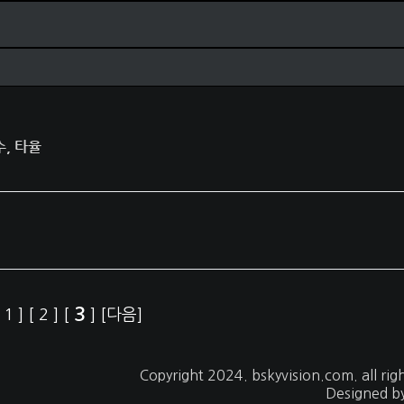
, 타율
3
[
1
]
[
2
]
[
]
[다음]
Copyright 2024.
bskyvision.com
. all ri
Designed b