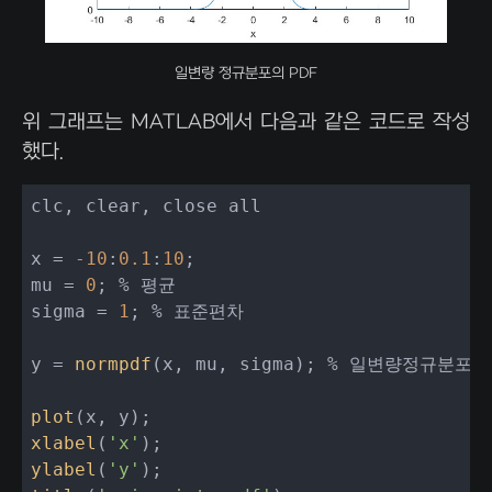
일변량 정규분포의 PDF
위 그래프는 MATLAB에서 다음과 같은 코드로 작성
했다.
clc, clear, close all

x = 
-10
:
0.1
:
10
;

mu = 
0
; % 평균

sigma = 
1
; % 표준편차

y = 
normpdf
(x, mu, sigma); % 일변량정규분포
plot
xlabel
(
'x'
ylabel
(
'y'