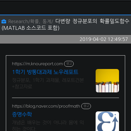
다변량 정규분포의 확률밀도함수
Research/확률, 통계/
(MATLAB 소스코드 포함)
2019-04-02 12:49:57
https://m.knoureport.com
광고
1학기 방통대과제 노우레포트
정규분포, 1학기 과제물, 레포트견본
+참고자료
https://blog.naver.com/proofmath
광고
증명수학
개념은 배우는 것이 아니라 몸에 익
히는 것이다.