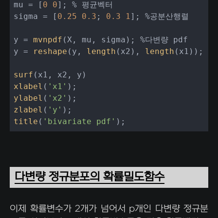
mu = [
0
0
]; % 평균벡터

sigma = [
0.25
0.3
; 
0.3
1
]; %공분산행렬

y = 
mvnpdf
(X, mu, sigma); %다변량 pdf

y = 
reshape
(y, 
length
(x2), 
length
(x1));

surf
xlabel
(
'x1'
ylabel
(
'x2'
zlabel
(
'y'
title
(
'bivariate pdf'
);
다변량 정규분포의 확률밀도함수
이제 확률변수가 2개가 넘어서 p개인 다변량 정규분