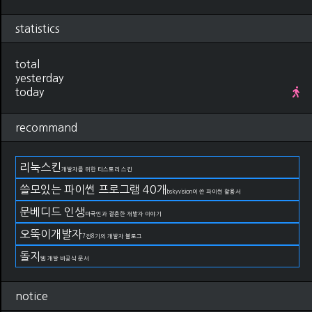
statistics
total
yesterday
today
recommand
리눅스킨
개발자를 위한 티스토리 스킨
쓸모있는 파이썬 프로그램 40개
bskyvision이 쓴 파이썬 활용서
문베디드 인생
미국인과 결혼한 개발자 이야기
오뚝이개발자
7전8기의 개발자 블로그
돌지
웹 개발 비공식 문서
notice