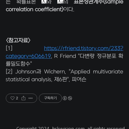
는 확률표본
와
의
표본상관계수(sample
correlation coefficient)
이다.
<참고자료>
[1]
https://rfriend.tistory.com/233?
category=606619
, R Friend "다변량 정규분포 확
률밀도함수"
[2] Johnson과 Wichern, "Applied multivariate
statistical analysis, 제6판", 피어슨
2
구독하기
Copyright 2024.
bskyvision.com
. all rights reserved.