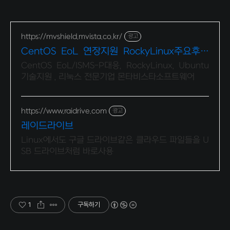
https://mvshield.mvista.co.kr/
광고
CentOS EoL 연장지원 RockyLinux주요후원
사
CentOS EoL/ISMS-P대응, RockyLinux, Ubuntu
기술지원 , 리눅스 전문기업 몬타비스타소프트웨어
https://www.raidrive.com
광고
레이드라이브
Linux에서도 구글 드라이브같은 클라우드 파일들을 U
SB 드라이브처럼 바로사용
1
구독하기