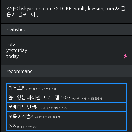
ASIS: bskyvision.com -> TOBE: vault.dev-sim.com 새 글
은 새 블로그에..
statistics
total
yesterday
today
recommand
리눅스킨
개발자를 위한 티스토리 스킨
쓸모있는 파이썬 프로그램 40개
bskyvision이 쓴 파이썬 활용서
문베디드 인생
미국인과 결혼한 개발자 이야기
오뚝이개발자
7전8기의 개발자 블로그
돌지
웹 개발 비공식 문서