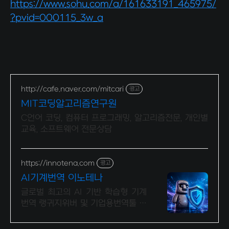
https://www.sohu.com/a/161633191_465975/
?pvid=000115_3w_a
http://cafe.naver.com/mitcari
광고
MIT코딩알고리즘연구원
C언어 코딩, 컴퓨터 프로그래밍, 알고리즘전문, 개인별
교육, 소프트웨어 전문상담
https://innotena.com
광고
AI기계번역 이노테나
글로벌 최고의 AI 기반 학습형 기계
번역 랭귀지위버 및 기업용번역툴 트
라도스