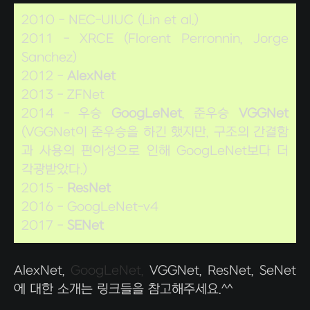
2010 - NEC-UIUC (Lin et al.)
2011 - XRCE (Florent Perronnin, Jorge
Sanchez)
2012 -
AlexNet
2013 - ZFNet
2014 - 우승
GoogLeNet
, 준우승
VGGNet
(VGGNet이 준우승을 하긴 했지만, 구조의 간결함
과 사용의 편이성으로 인해 GoogLeNet보다 더
각광받았다.)
2015 -
ResNet
2016 - GoogLeNet-v4
2017 -
SENet
AlexNet,
GoogLeNet,
VGGNet, ResNet, SeNet
에 대한 소개는 링크들을 참고해주세요.^^