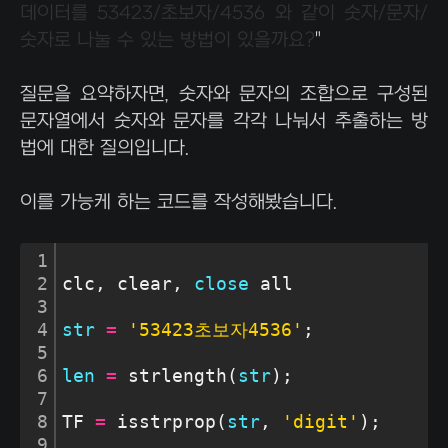
데이터를 53423/초보자/4536 와 같이 숫자/문자/
숫자로 나눌 수 있는 방법이 있을까요?
"
질문을 요약하자면, 숫자와 문자의 조합으로 구성된
문자열에서 숫자와 문자를 각각 나눠서 추출하는 방
법에 대한 질의입니다.
이를 가능케 하는 코드를 작성해봤습니다.
1
2
clc, clear, 
close
 all
3
4
str
=
'53423초보자4536'
;
5
6
len
=
 strlength(
str
);
7
8
TF 
=
 isstrprop(
str
, 
'digit'
);
9