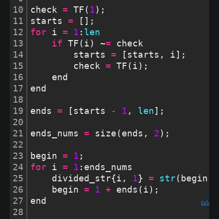
10
check 
=
 TF(
1
);
11
starts 
=
 [];
12
for
 i 
=
1
:
len
13
if
 TF(i) ~
=
 check
14
        starts 
=
 [starts, i];
15
        check 
=
 TF(i);
16
    end
17
end
18
19
ends 
=
 [starts 
-
1
, 
len
];
20
21
ends_nums 
=
 size(ends, 
2
);
22
23
begin 
=
1
;
24
for
 i 
=
1
:ends_nums
25
    divided_str{i, 
1
} 
=
str
(begin:e
26
    begin 
=
1
+
 ends(i);
27
end
Colored
28