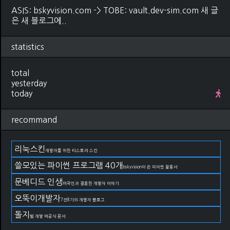
ASIS: bskyvision.com -> TOBE: vault.dev-sim.com 새 글
은 새 블로그에..
statistics
total
yesterday
today
recommand
리눅스킨
개발자를 위한 티스토리 스킨
쓸모있는 파이썬 프로그램 40개
bskyvision이 쓴 파이썬 활용서
문베디드 인생
미국인과 결혼한 개발자 이야기
오뚝이개발자
7전8기의 개발자 블로그
돌지
웹 개발 비공식 문서