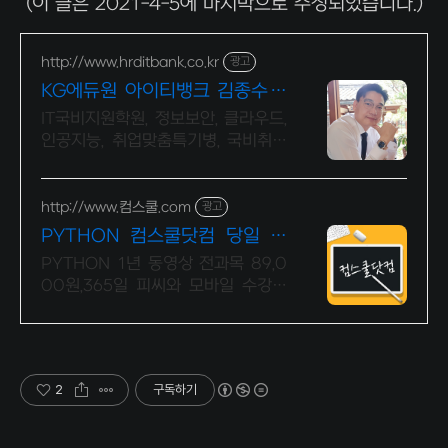
(이 글은 2021-4-5에 마지막으로 수정되었습니다.)
http://www.hrditbank.co.kr
광고
KG에듀원 아이티뱅크 김종수 2
7년경력전문가 IT취업상담
IT국비지원학원, 정보보안, 클라우드,
인공지능, 취업맞춤특기병, 국비취업
교육.
http://www.컴스쿨.com
광고
PYTHON 컴스쿨닷컴 당일 신
청&결제시 기프티콘!
PYTHON 1년 동영상 전과목 89,0
00원,365일 피씨와 모바일 수강가
능.
2
구독하기