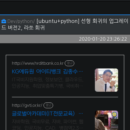
[ubuntu+python] 선형 회귀의 업그레이
Dev/python/
드 버전2, 라쏘 회귀
2020-01-20 23:26:22
http://www.hrditbank.co.kr
광고
KG에듀원 아이티뱅크 김종수 2
7년경력전문가 IT취업상담
IT국비지원학원, 정보보안, 클라우드,
인공지능, 취업맞춤특기병, 국비취업
교육.
http://gvti.or.kr/
광고
글로벌아카데미(IT전문교육) 고
용노동부지정 우수훈련기관
자바학원, 국비무료, 자바, 파이썬, 웹
코딩, 인공지능, CAD, 병점역2,3번