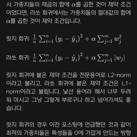
α
서 가중치들의 제곱의 합에
α
를 곱한 것이 제약 조건
이었다면, 라쏘 회귀에서는 가중치들의 절대값의 합에
α
α
를 곱한 것이 제약 조건입니다.
1
n
∑
i
=
1
n
(
y
i
−
y
^
i
)
2
+
α
∑
j
=
1
m
w
j
2
2
1
2
n
m
^
(
−
)
+
∑
∑
릿지 회귀:
y
y
α
w
i
=
1
=
1
i
i
j
j
n
1
n
∑
i
=
1
n
(
y
i
−
y
^
i
)
2
+
α
∑
j
=
1
m
|
w
j
|
2
1
n
m
^
(
−
)
+
|
|
∑
∑
라쏘 회귀:
y
y
α
w
i
j
=
1
=
1
i
i
j
n
릿지 회귀에 붙은 제약 조건을 전문용어로 L2-norm
이라고 불리고, 라쏘 회귀에 붙은 제약 조건은 L1-
norm이라고 불립니다. 낯선 용어라 해서 너무 두려
워 마시고 그냥 그렇게 부르구나 하고 넘어가셔도 좋
습니다.
릿지 회귀의 경우 이전 포스팅에 언급했던 것과 같이
최적의 가중치들은 특성들을 0에 가깝게 만드는 방향