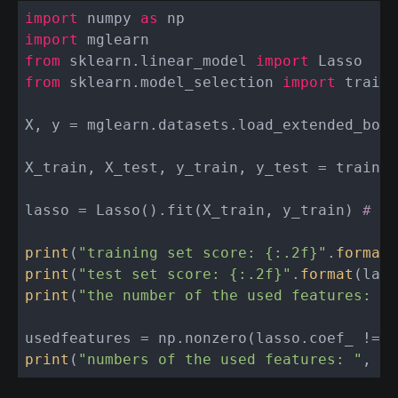
import
 numpy 
as
import
from
 sklearn.linear_model 
import
from
 sklearn.model_selection 
import
 train_
X, y = mglearn.datasets.load_extended_bost
X_train, X_test, y_train, y_test = train_t
lasso = Lasso().fit(X_train, y_train) 
# 
print
(
"training set score: {:.2f}"
.
format
(
print
(
"test set score: {:.2f}"
.
format
(lass
print
(
"the number of the used features: {}
usedfeatures = np.nonzero(lasso.coef_ != 
0
print
(
"numbers of the used features: "
, us