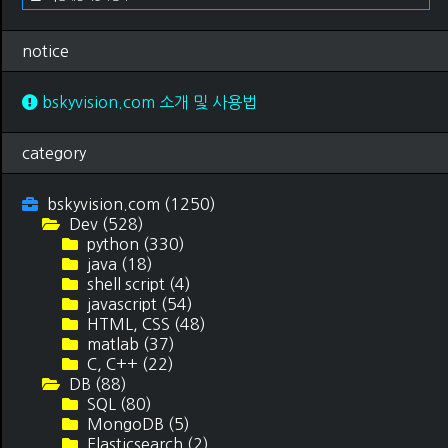
notice
bskyvision.com 소개 및 사용법
category
bskyvision.com
(1250)
Dev
(528)
python
(330)
java
(18)
shell script
(4)
javascript
(54)
HTML, CSS
(48)
matlab
(37)
C, C++
(22)
DB
(88)
SQL
(80)
MongoDB
(5)
Elasticsearch
(2)