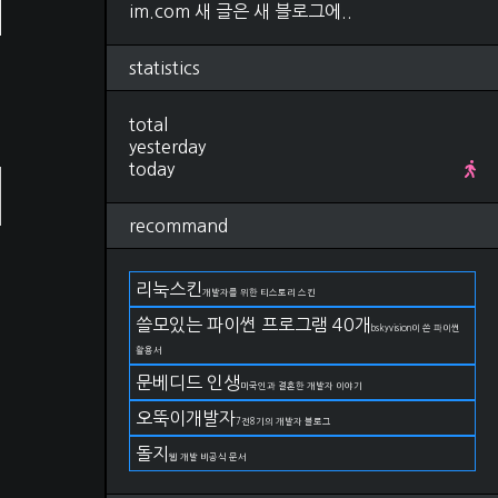
im.com 새 글은 새 블로그에..
Research
(280)
컴퓨터비전, 영상처리
(92)
ML, DL
(34)
statistics
선형대수학
(25)
확률, 통계
(28)
total
IT 지식
(27)
yesterday
야구
(22)
today
금융
(11)
논문 작성법
(19)
언어
(11)
recommand
DevOps
(66)
git
(27)
입
docker
(15)
리눅스킨
개발자를 위한 티스토리 스킨
kubernetes
(2)
쓸모있는 파이썬 프로그램 40개
AWS
(17)
bskyvision이 쓴 파이썬
구름IDE
(4)
활용서
OS
(82)
문베디드 인생
미국인과 결혼한 개발자 이야기
Linux
(38)
Windows
(23)
오뚝이개발자
7전8기의 개발자 블로그
MacOS
(21)
돌지
Life
(174)
웹 개발 비공식 문서
일상
(75)