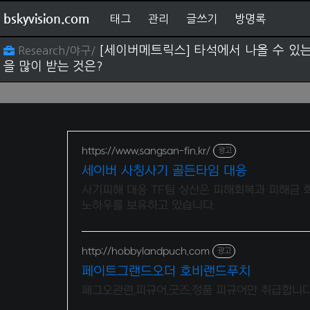
bskyvision.com
태그
관리
글쓰기
방명록
[세이버메트릭스] 타석에서 나올 수 있는
Research/야구/
을 많이 받는 것은?
https://www.sangsan-fin.kr/
광고
세이버 사칭사기 골든타임 대응
사기피해 대응 TF팀 상산은 피해회복과 피해금 
노하우를 보유하고 있습니다.
http://hobbylandpuch.com
광고
페이트그랜드오더 호비랜드푸치
페그오관련,피규어,굿즈,정품 피규어만 취급합니다