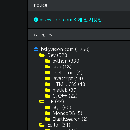
독후감
(69)
notice
여행 후기
(15)
티스토리 스킨
(3)
문서 작업
(12)
bskyvision.com 소개 및 사용법
category
bskyvision.com
(1250)
Dev
(528)
python
(330)
java
(18)
shell script
(4)
javascript
(54)
HTML, CSS
(48)
matlab
(37)
C, C++
(22)
DB
(88)
SQL
(80)
페
MongoDB
(5)
도
Elasticsearch
(2)
니
Editor
(31)