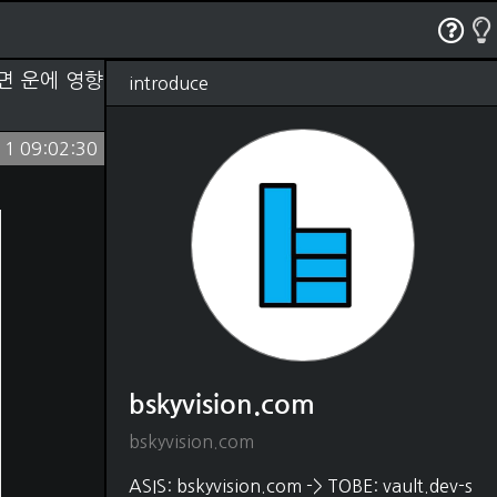
RSS
태그
관리
글쓰기
방명록
면 운에 영향
introduce
bskyvision.com
(1250)
11 09:02:30
Dev
(528)
python
(330)
java
(18)
shell script
(4)
javascript
(54)
HTML, CSS
(48)
matlab
(37)
C, C++
(22)
DB
(88)
SQL
(80)
MongoDB
(5)
bskyvision.com
Elasticsearch
(2)
Editor
(31)
bskyvision.com
vscode
(21)
intelliJ
(1)
ASIS: bskyvision.com -> TOBE: vault.dev-s
vim
(9)