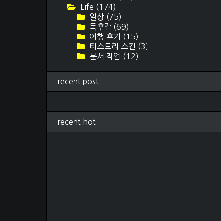
그
Life
(174)
일상
(75)
속
독후감
(69)
는
여행 후기
(15)
을
티스토리 스킨
(3)
문서 작업
(12)
recent post
하
이
정
recent hot
말
를