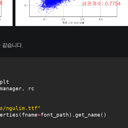
과 같습니다.
plt
manager, rc
s/ngulim.ttf"
erties(fname
=
font_path).get_name()