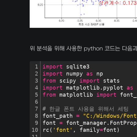
위 분석을 위해 사용한 python 코드는 다음
1
import
 sqlite3
2
import
 numpy 
as
 np
3
from
 scipy 
import
 stats
4
import
 matplotlib.pyplot 
as
 
5
from
 matplotlib 
import
 font_
6
7
# 한글 폰트 사용을 위해서 세팅
8
font_path 
=
"C:/Windows/Font
9
font 
=
 font_manager.FontProp
10
rc(
'font'
, family
=
font)
11