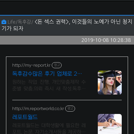
<돈 섹스 권력>, 이것들의 노예가 아닌 청지
Life/독후감/
기가 되자
2019-10-08 10:28:38
http://my-report.kr
광고
독후감수많은 후기 업체로 24시
주말 상담 가능 저렴
원하는 작업 진행. 개인맞춤제작 수
준별 맞춤.의뢰 즉시 새 작성.독후감
전문업체 파트별 전문가/학석박논문
경우 정교수출신 진행/보안 보장/각
종 모든 문서/24시진행
http://m.reportworld.co.kr
광고
레포트월드
레포트월드는 대학생활에 필요한 레
포트, 논문, 자기소개서등을 제공하는