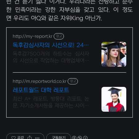
런 건 듣기 싫다 이거다. 우리나라는 선량하고 순수
한 민족이라는 강한 자부심을 갖고 있다. 이 정도
면 우리도 아Q와 같은 자위King 아닌가.
http://my-report.kr
광고
독후감심사자의 시선으로! 24시
주말 상담 가능 저렴
독후감7500개의 하트수는 심사자
의 시선으로 작업하는 대행업체여야
가능합니다. 파트별 전문가/석박논문
경우 정교수 출신 진행/보안 보장/각
종 모든 문서/24시진행
http://m.reportworld.co.kr
광고
레포트월드 대학 레포트
최신 A+ 레포트, 방통대 리포트, 논
문, 자기소개서등을 제공하는 사이트
입니다
공감
구독하기