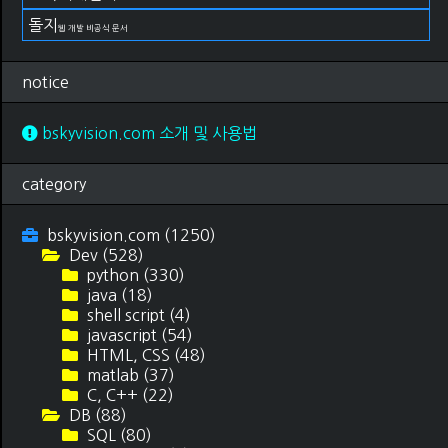
돌지
웹 개발 비공식 문서
notice
bskyvision.com 소개 및 사용법
category
bskyvision.com
(1250)
Dev
(528)
python
(330)
java
(18)
shell script
(4)
javascript
(54)
HTML, CSS
(48)
matlab
(37)
C, C++
(22)
DB
(88)
SQL
(80)