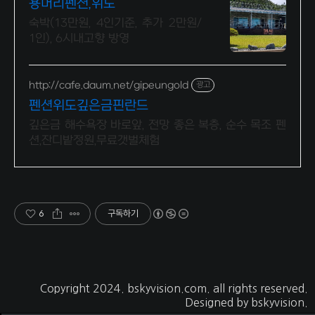
용머리펜션,위도
숙박(13만원, 4인기준, 추가 2만원/
1인), 6시내고향 방영
http://cafe.daum.net/gipeungold
광고
펜션위도깊은금핀란드
깊은금 해수욕장 바로앞, 전망 좋은 복층, 순수 목조 펜
션,잔디밭정원,무료갯벌체험
6
구독하기
Copyright 2024.
bskyvision.com
. all rights reserved.
Designed by
bskyvision.