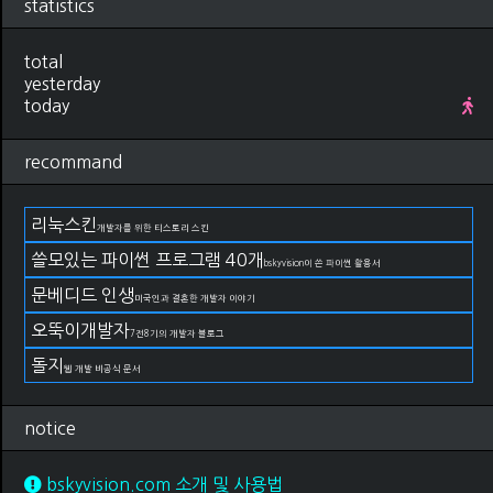
statistics
total
yesterday
today
recommand
리눅스킨
개발자를 위한 티스토리 스킨
쓸모있는 파이썬 프로그램 40개
bskyvision이 쓴 파이썬 활용서
문베디드 인생
미국인과 결혼한 개발자 이야기
오뚝이개발자
7전8기의 개발자 블로그
돌지
웹 개발 비공식 문서
notice
bskyvision.com 소개 및 사용법