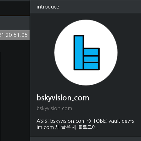
introduce
RSS
태그
관리
글쓰기
방명록
21 20:51:05
bskyvision.com
(1250)
Dev
(528)
python
(330)
java
(18)
shell script
(4)
javascript
(54)
HTML, CSS
(48)
matlab
(37)
C, C++
(22)
DB
(88)
bskyvision.com
SQL
(80)
MongoDB
(5)
bskyvision.com
Elasticsearch
(2)
Editor
(31)
ASIS: bskyvision.com -> TOBE: vault.dev-s
vscode
(21)
im.com 새 글은 새 블로그에..
intelliJ
(1)
vim
(9)