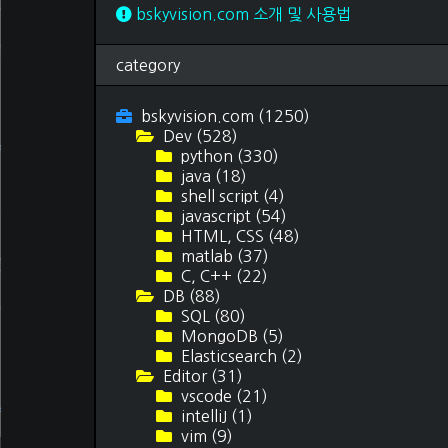
독후감
(69)
bskyvision.com 소개 및 사용법
여행 후기
(15)
티스토리 스킨
(3)
category
문서 작업
(12)
bskyvision.com
(1250)
Dev
(528)
python
(330)
java
(18)
shell script
(4)
javascript
(54)
HTML, CSS
(48)
matlab
(37)
C, C++
(22)
DB
(88)
SQL
(80)
MongoDB
(5)
Elasticsearch
(2)
Editor
(31)
vscode
(21)
intelliJ
(1)
vim
(9)