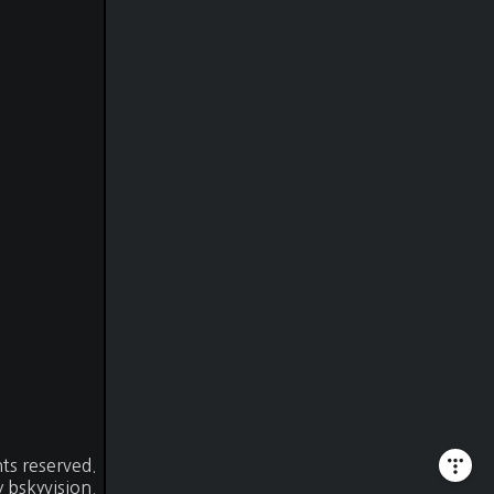
것
ghts reserved.
y
bskyvision.