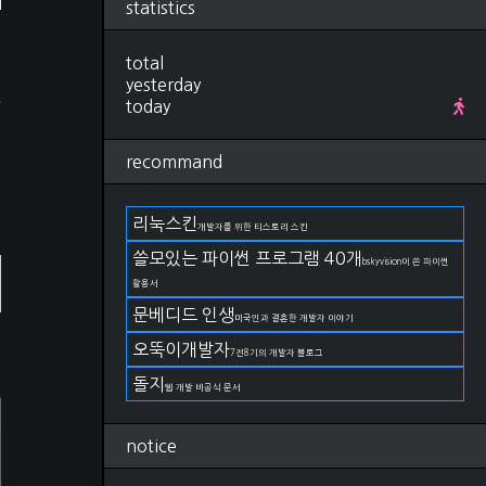
statistics
Research
(280)
컴퓨터비전, 영상처리
(92)
ML, DL
(34)
total
.
선형대수학
(25)
yesterday
고
확률, 통계
(28)
today
IT 지식
(27)
야구
(22)
recommand
금융
(11)
논문 작성법
(19)
언어
(11)
리눅스킨
개발자를 위한 티스토리 스킨
DevOps
(66)
git
(27)
쓸모있는 파이썬 프로그램 40개
bskyvision이 쓴 파이썬
docker
(15)
활용서
kubernetes
(2)
문베디드 인생
AWS
(17)
미국인과 결혼한 개발자 이야기
구름IDE
(4)
오뚝이개발자
7전8기의 개발자 블로그
OS
(82)
Linux
(38)
돌지
웹 개발 비공식 문서
Windows
(23)
MacOS
(21)
notice
Life
(174)
일상
(75)