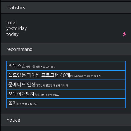
statistics
total
yesterday
today
recommand
리눅스킨
개발자를 위한 티스토리 스킨
쓸모있는 파이썬 프로그램 40개
bskyvision이 쓴 파이썬 활용서
문베디드 인생
미국인과 결혼한 개발자 이야기
오뚝이개발자
7전8기의 개발자 블로그
돌지
웹 개발 비공식 문서
notice