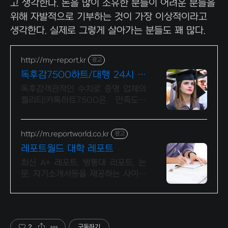
고 생각한다. 돈을 많이 소유한 분들이 어려운 분들을
위해 자발적으로 기부하는 것이 가장 이상적이라고
생각한다. 실제로 그렇게 살아가는 분들도 꽤 많다.
http://my-report.kr
광고
독후감7500하트/대행 24시 주
말 상담 가능 저렴
독후감객관적인 수치로 증명 업체의
퀄리티!카톡하트7500은 만족도를
증명합니다 파트별 전문가/학석박논
문경우 정교수출신 진행/보안 보장/
각종 모든 문서/24시진행
http://m.reportworld.co.kr
광고
레포트월드 대학 레포트
최신 A+ 레포트, 방통대 리포트, 논
문, 자기소개서등을 제공하는 사이트
입니다
2
구독하기