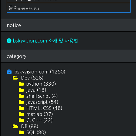
돌지
웹 개발 비공식 문서
notice
bskyvision.com 소개 및 사용법
category
bskyvision.com
(1250)
Dev
(528)
python
(330)
java
(18)
shell script
(4)
javascript
(54)
HTML, CSS
(48)
matlab
(37)
C, C++
(22)
DB
(88)
SQL
(80)